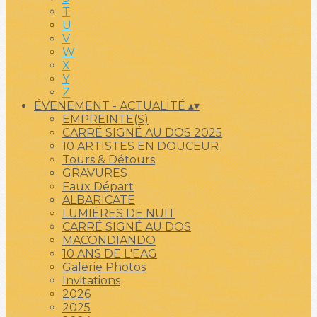
T
U
V
W
X
Y
Z
ÉVENEMENT - ACTUALITÉ
▴
▾
EMPREINTE(S)
CARRÉ SIGNÉ AU DOS 2025
10 ARTISTES EN DOUCEUR
Tours & Détours
GRAVURES
Faux Départ
ALBARICATE
LUMIÈRES DE NUIT
CARRÉ SIGNÉ AU DOS
MACONDIANDO
10 ANS DE L'EAG
Galerie Photos
Invitations
2026
2025