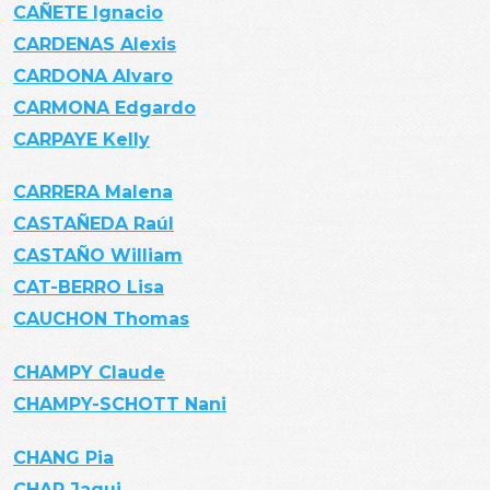
CAÑETE Ignacio
CARDENAS Alexis
CARDONA Alvaro
CARMONA Edgardo
CARPAYE Kelly
CARRERA Malena
CASTAÑEDA Raúl
CASTAÑO William
CAT-BERRO Lisa
CAUCHON Thomas
CHAMPY Claude
CHAMPY-SCHOTT Nani
CHANG Pia
CHAR Jaqui