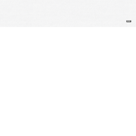
Je m'abonne à la newsletter
OK
Plan du site
Licences
Mentions légales
CGUV
Paramétrer vos cookies
Se connecter
Propulsé par AssoConnect, le logiciel des
associations Culturelles
Vos choix en matière de confidentialité