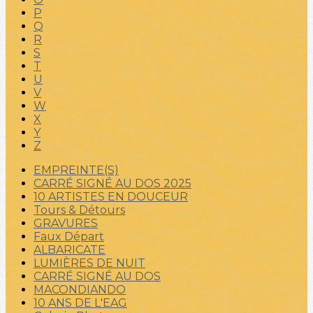
P
Q
R
S
T
U
V
W
X
Y
Z
EMPREINTE(S)
CARRÉ SIGNÉ AU DOS 2025
10 ARTISTES EN DOUCEUR
Tours & Détours
GRAVURES
Faux Départ
ALBARICATE
LUMIÈRES DE NUIT
CARRÉ SIGNÉ AU DOS
MACONDIANDO
10 ANS DE L'EAG