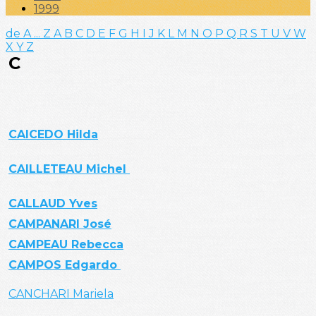
1999
de A ... Z
A
B
C
D
E
F
G
H
I
J
K
L
M
N
O
P
Q
R
S
T
U
V
W
X
Y
Z
C
CAICEDO Hilda
CAILLETEAU Michel
CALLAUD Yves
CAMPANARI José
CAMPEAU Rebecca
CAMPOS Edgardo
CANCHARI Mariela