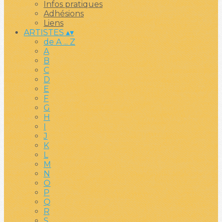
Infos pratiques
Adhésions
Liens
ARTISTES
▴
▾
de A ... Z
A
B
C
D
E
F
G
H
I
J
K
L
M
N
O
P
Q
R
S