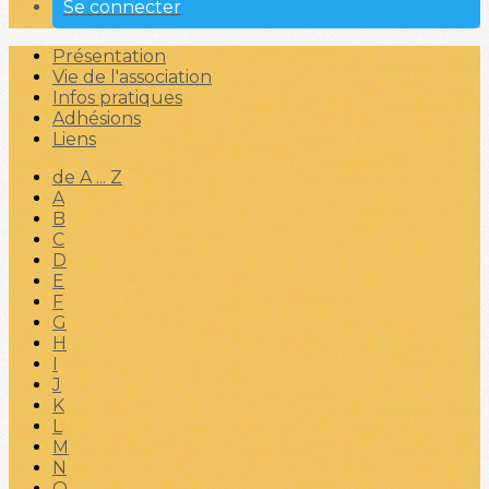
Se connecter
Présentation
Vie de l'association
Infos pratiques
Adhésions
Liens
de A ... Z
A
B
C
D
E
F
G
H
I
J
K
L
M
N
O