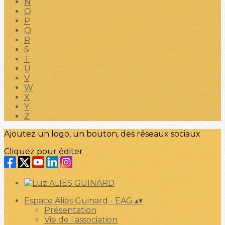
N
O
P
Q
R
S
T
U
V
W
X
Y
Z
Ajoutez un logo, un bouton, des réseaux sociaux
Cliquez pour éditer
Espace Aliés Guinard - EAG
▴
▾
Présentation
Vie de l'association