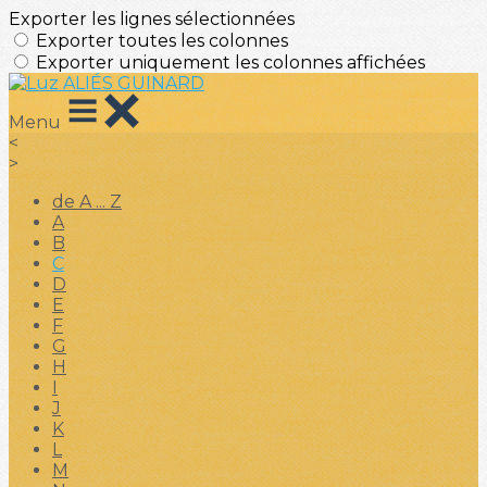
Exporter les lignes sélectionnées
Exporter toutes les colonnes
Exporter uniquement les colonnes affichées
Menu
<
>
de A ... Z
A
B
C
D
E
F
G
H
I
J
K
L
M