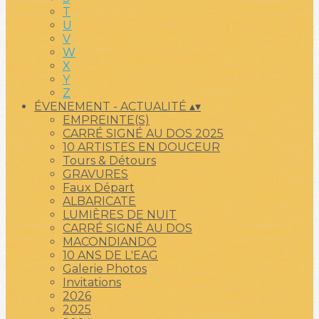
T
U
V
W
X
Y
Z
ÉVENEMENT - ACTUALITÉ
▴
▾
EMPREINTE(S)
CARRÉ SIGNÉ AU DOS 2025
10 ARTISTES EN DOUCEUR
Tours & Détours
GRAVURES
Faux Départ
ALBARICATE
LUMIÈRES DE NUIT
CARRÉ SIGNÉ AU DOS
MACONDIANDO
10 ANS DE L'EAG
Galerie Photos
Invitations
2026
2025