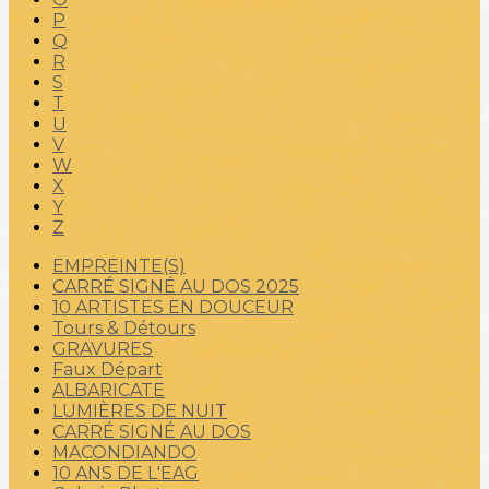
P
Q
R
S
T
U
V
W
X
Y
Z
EMPREINTE(S)
CARRÉ SIGNÉ AU DOS 2025
10 ARTISTES EN DOUCEUR
Tours & Détours
GRAVURES
Faux Départ
ALBARICATE
LUMIÈRES DE NUIT
CARRÉ SIGNÉ AU DOS
MACONDIANDO
10 ANS DE L'EAG