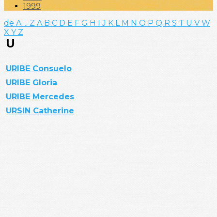
1999
de A ... Z
A
B
C
D
E
F
G
H
I
J
K
L
M
N
O
P
Q
R
S
T
U
V
W
X
Y
Z
U
URIBE Consuelo
URIBE Gloria
URIBE Mercedes
URSIN Catherine