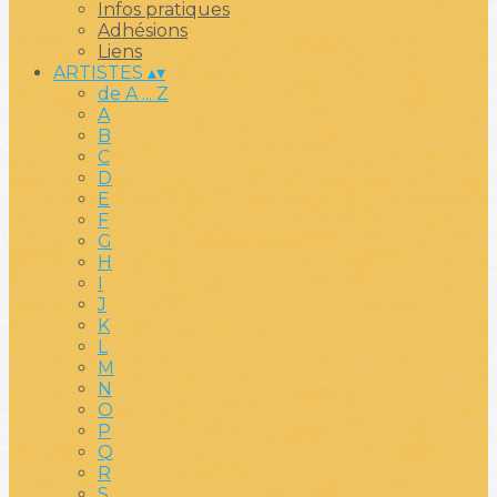
Infos pratiques
Adhésions
Liens
ARTISTES
▴
▾
de A ... Z
A
B
C
D
E
F
G
H
I
J
K
L
M
N
O
P
Q
R
S