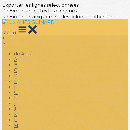
Exporter les lignes sélectionnées
Exporter toutes les colonnes
Exporter uniquement les colonnes affichées
Menu
<
>
de A ... Z
A
B
C
D
E
F
G
H
I
J
K
L
M