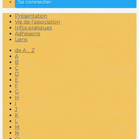
Se connecter
Présentation
Vie de l'association
Infos pratiques
Adhésions
Liens
de A ... Z
A
B
C
D
E
F
G
H
I
J
K
L
M
N
O