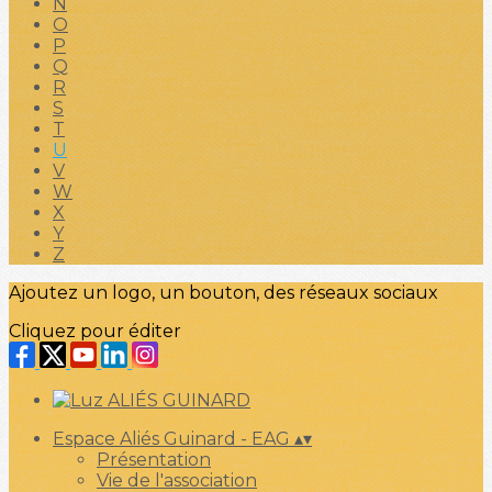
N
O
P
Q
R
S
T
U
V
W
X
Y
Z
Ajoutez un logo, un bouton, des réseaux sociaux
Cliquez pour éditer
Espace Aliés Guinard - EAG
▴
▾
Présentation
Vie de l'association