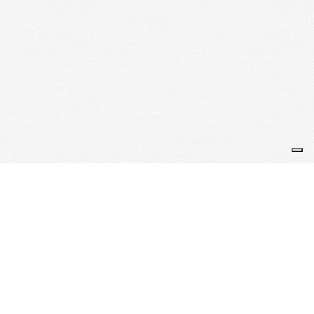
Je m'abonne à la newsletter
OK
Plan du site
Licences
Mentions légales
CGUV
Paramétrer vos cookies