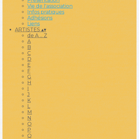
Présentation
Vie de l'association
Infos pratiques
Adhésions
Liens
ARTISTES
▴
▾
de A ... Z
A
B
C
D
E
F
G
H
I
J
K
L
M
N
O
P
Q