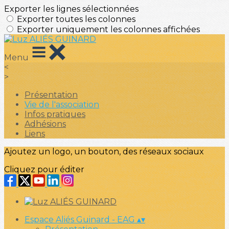
Exporter les lignes sélectionnées
Exporter toutes les colonnes
Exporter uniquement les colonnes affichées
Menu
<
>
Présentation
Vie de l'association
Infos pratiques
Adhésions
Liens
Ajoutez un logo, un bouton, des réseaux sociaux
Cliquez pour éditer
Espace Aliés Guinard - EAG
▴
▾