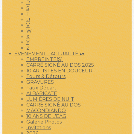
R
S
T
U
V
W
X
Y
Z
ÉVENEMENT - ACTUALITÉ
▴
▾
EMPREINTE(S)
CARRÉ SIGNÉ AU DOS 2025
10 ARTISTES EN DOUCEUR
Tours & Détours
GRAVURES
Faux Départ
ALBARICATE
LUMIÈRES DE NUIT
CARRÉ SIGNÉ AU DOS
MACONDIANDO
10 ANS DE L'EAG
Galerie Photos
Invitations
2026