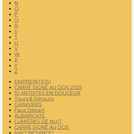
N
O
P
Q
R
S
T
U
V
W
X
Y
Z
EMPREINTE(S)
CARRÉ SIGNÉ AU DOS 2025
10 ARTISTES EN DOUCEUR
Tours & Détours
GRAVURES
Faux Départ
ALBARICATE
LUMIÈRES DE NUIT
CARRÉ SIGNÉ AU DOS
MACONDIANDO