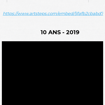
https://www.artsteps.com/embed/5fafb2cbabd7
10 ANS - 2019