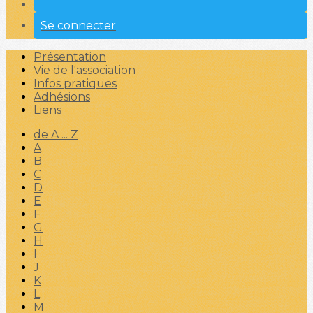
Se connecter
Présentation
Vie de l'association
Infos pratiques
Adhésions
Liens
de A ... Z
A
B
C
D
E
F
G
H
I
J
K
L
M