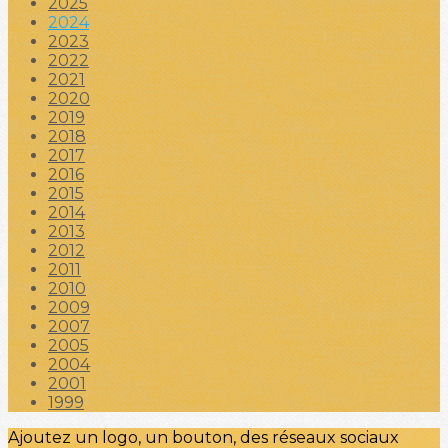
2025
2024
2023
2022
2021
2020
2019
2018
2017
2016
2015
2014
2013
2012
2011
2010
2009
2007
2005
2004
2001
1999
Ajoutez un logo, un bouton, des réseaux sociaux