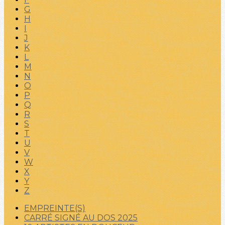
G
H
I
J
K
L
M
N
O
P
Q
R
S
T
U
V
W
X
Y
Z
EMPREINTE(S)
CARRÉ SIGNÉ AU DOS 2025