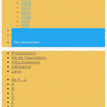
2009
2007
2005
2004
2001
1999
Se connecter
Présentation
Vie de l'association
Infos pratiques
Adhésions
Liens
de A ... Z
A
B
C
D
E
F