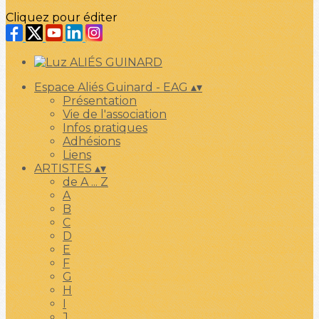
Cliquez pour éditer
Espace Aliés Guinard - EAG
▴
▾
Présentation
Vie de l'association
Infos pratiques
Adhésions
Liens
ARTISTES
▴
▾
de A ... Z
A
B
C
D
E
F
G
H
I
J