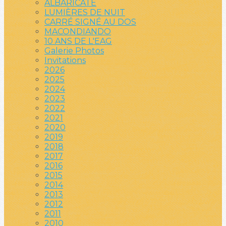
ALBARICATE
LUMIÈRES DE NUIT
CARRÉ SIGNÉ AU DOS
MACONDIANDO
10 ANS DE L'EAG
Galerie Photos
Invitations
2026
2025
2024
2023
2022
2021
2020
2019
2018
2017
2016
2015
2014
2013
2012
2011
2010