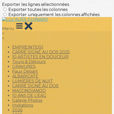
Exporter les lignes sélectionnées
Exporter toutes les colonnes
Exporter uniquement les colonnes affichées
Menu
<
>
EMPREINTE(S)
CARRÉ SIGNÉ AU DOS 2025
10 ARTISTES EN DOUCEUR
Tours & Détours
GRAVURES
Faux Départ
ALBARICATE
LUMIÈRES DE NUIT
CARRÉ SIGNÉ AU DOS
MACONDIANDO
10 ANS DE L'EAG
Galerie Photos
Invitations
2026