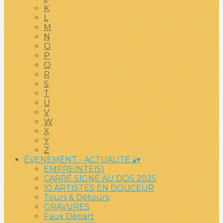
K
L
M
N
O
P
Q
R
S
T
U
V
W
X
Y
Z
ÉVENEMENT - ACTUALITÉ
▴
▾
EMPREINTE(S)
CARRÉ SIGNÉ AU DOS 2025
10 ARTISTES EN DOUCEUR
Tours & Détours
GRAVURES
Faux Départ