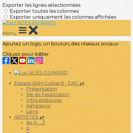
Exporter les lignes sélectionnées
Exporter toutes les colonnes
Exporter uniquement les colonnes affichées
Menu
Ajoutez un logo, un bouton, des réseaux sociaux
Cliquez pour éditer
Espace Aliés Guinard - EAG
▴
▾
Présentation
Vie de l'association
Infos pratiques
Adhésions
Liens
ARTISTES
▴
▾
de A ... Z
A