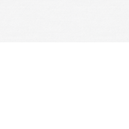
Je m'abonne à la newsletter
OK
Plan du site
Licences
Mentions légales
CGUV
Paramétrer vos cookies
Se connecter
Propulsé par AssoConnect, le logiciel des
associations Culturelles