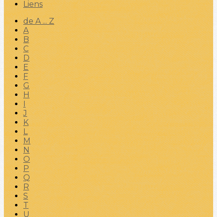
Liens
de A ... Z
A
B
C
D
E
F
G
H
I
J
K
L
M
N
O
P
Q
R
S
T
U