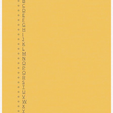
B
C
D
E
F
G
H
I
J
K
L
M
N
O
P
Q
R
S
T
U
V
W
X
Y