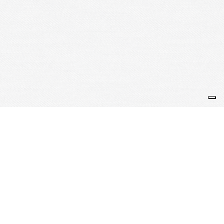
Je m'abonne à la newsletter
OK
Plan du site
Licences
Mentions légales
CGUV
Paramétrer vos cookies