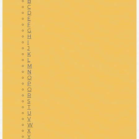
B
C
D
E
F
G
H
I
J
K
L
M
N
O
P
Q
R
S
T
U
V
W
X
Y