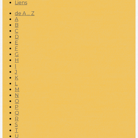
Liens
de A ... Z
A
B
C
D
E
F
G
H
I
J
K
L
M
N
O
P
Q
R
S
T
U