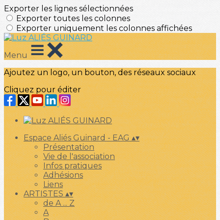
Exporter les lignes sélectionnées
Exporter toutes les colonnes
Exporter uniquement les colonnes affichées
Menu
Ajoutez un logo, un bouton, des réseaux sociaux
Cliquez pour éditer
Espace Aliés Guinard - EAG
▴
▾
Présentation
Vie de l'association
Infos pratiques
Adhésions
Liens
ARTISTES
▴
▾
de A ... Z
A