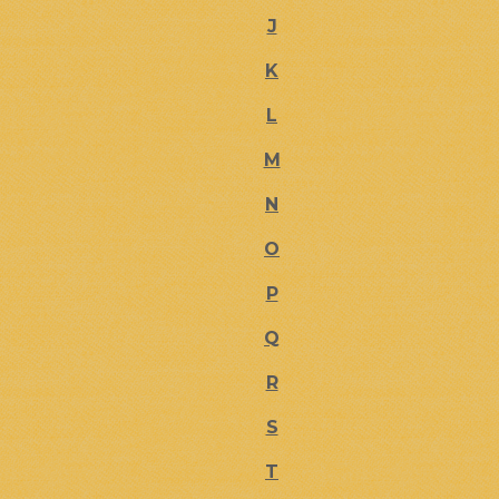
J
K
L
M
N
O
P
Q
R
S
T