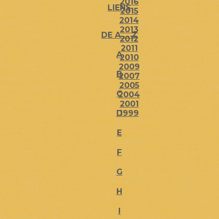
2016
LIENS
2015
2014
2013
DE A ... Z
2012
2011
A
2010
2009
B
2007
2005
C
2004
2001
D
1999
E
F
G
H
I