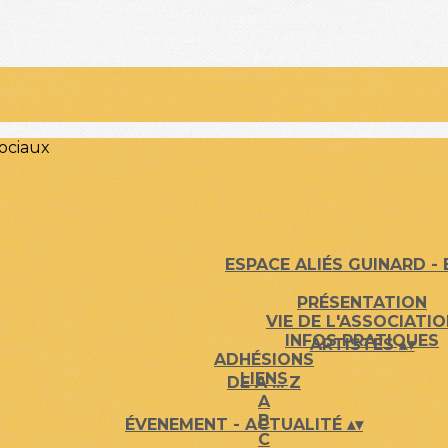
ociaux
ESPACE ALIÉS GUINARD -
PRÉSENTATION
VIE DE L'ASSOCIATI
INFOS PRATIQUES
ARTISTES
▴
▾
ADHÉSIONS
LIENS
DE A ... Z
A
B
ÉVENEMENT - ACTUALITÉ
▴
▾
C