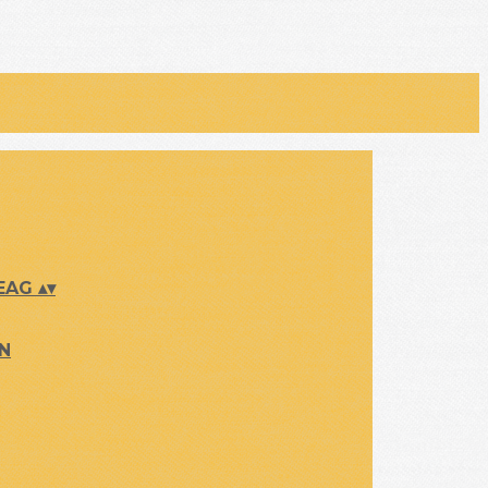
 EAG
▴
▾
ON