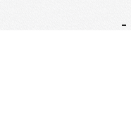
Je m'abonne à la newsletter
OK
Plan du site
Licences
Mentions légales
CGUV
Paramétrer vos cookies
Se connecter
Propulsé par AssoConnect, le logiciel des
associations Culturelles