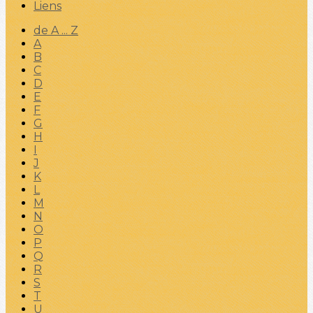
Liens
de A ... Z
A
B
C
D
E
F
G
H
I
J
K
L
M
N
O
P
Q
R
S
T
U