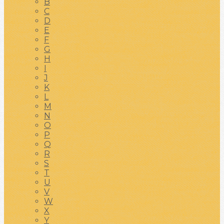
B
C
D
E
F
G
H
I
J
K
L
M
N
O
P
Q
R
S
T
U
V
W
X
Y